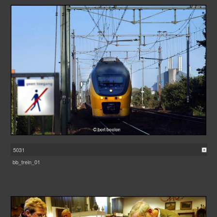
5031
bb_trein_01