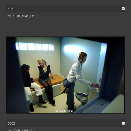
4961
bb_1310_1041_02
5002
bb_2909_1108_01