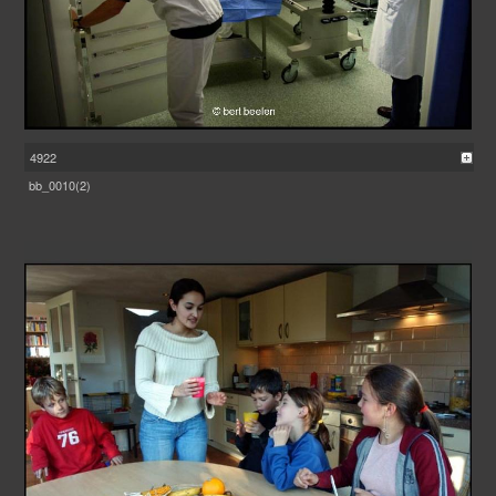
4922
bb_0010(2)