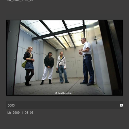
5003
bb_2909_1108_03