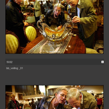
5032
bb_veiling _01