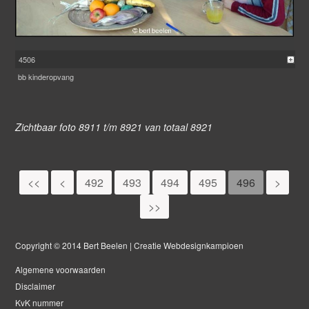
4506
bb kinderopvang
Zichtbaar foto 8911 t/m 8921 van totaal 8921
<<
<
492
493
494
495
496
>
>>
Copyright © 2014 Bert Beelen | Creatie Webdesignkampioen
Algemene voorwaarden
Disclaimer
KvK nummer