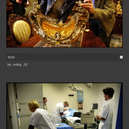
5033
bb_veiling _02