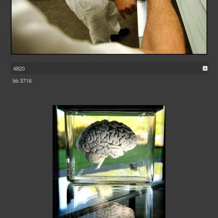
4820
bb 3716