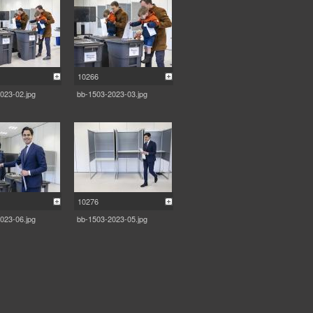
10266
023-02.jpg
bb-1503-2023-03.jpg
10276
023-06.jpg
bb-1503-2023-05.jpg