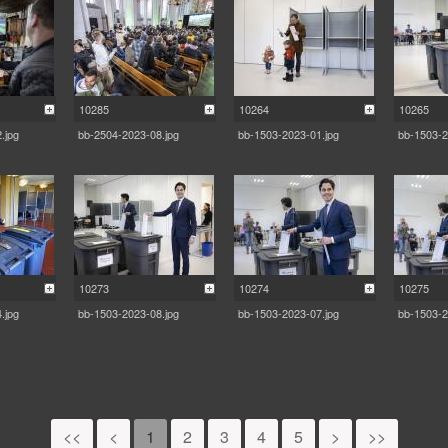
10285
10264
10265
.jpg
bb-2504-2023-08.jpg
bb-1503-2023-01.jpg
bb-1503-2
10273
10274
10275
.jpg
bb-1503-2023-08.jpg
bb-1503-2023-07.jpg
bb-1503-2
<<
<
1
2
3
4
5
>
>>