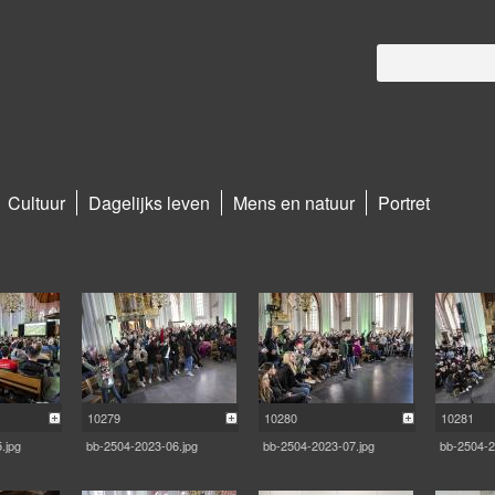
Cultuur
Dagelijks leven
Mens en natuur
Portret
10279
10280
10281
.jpg
bb-2504-2023-06.jpg
bb-2504-2023-07.jpg
bb-2504-2