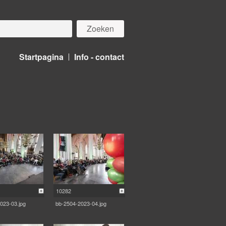
Startpagina
Info - contact
10282
023-03.jpg
bb-2504-2023-04.jpg