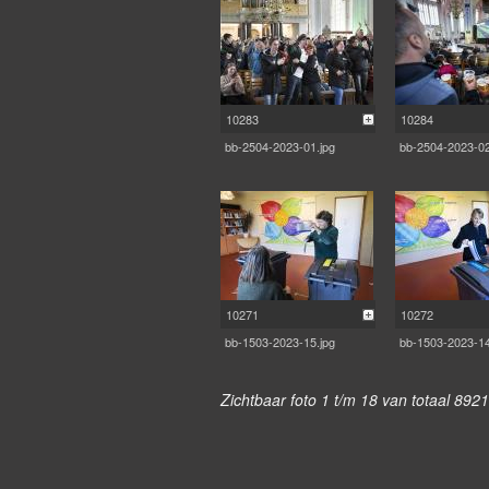
10283
10284
bb-2504-2023-01.jpg
bb-2504-2023-02
10271
10272
bb-1503-2023-15.jpg
bb-1503-2023-14
Zichtbaar foto 1 t/m 18 van totaal 8921