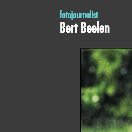
fotojournalist
Bert Beelen